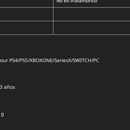
No es inalámbrico
– pour PS4/PS5/XBOXONE/SeriesX/SWITCH/PC
 3 años
 g