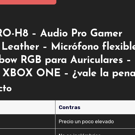
O-H8 – Audio Pro Gamer
 Leather – Micrófono flexibl
bow RGB para Auriculares –
/ XBOX ONE – ¿vale la pen
cto
Contras
Precio un poco elevado