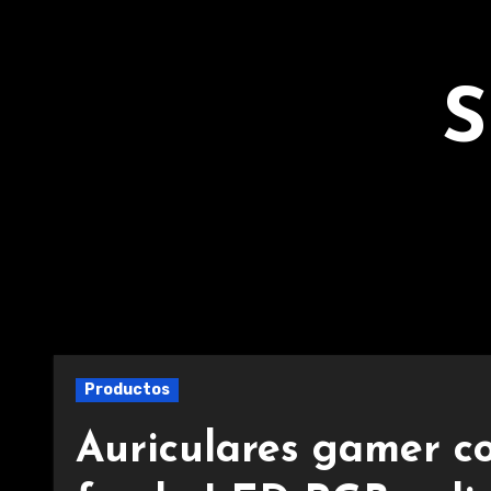
Ir
al
contenido
S
Productos
Auriculares gamer co