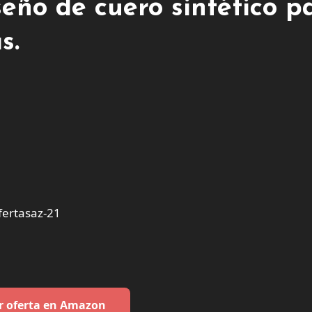
eño de cuero sintético p
s.
ertasaz-21
r oferta en Amazon