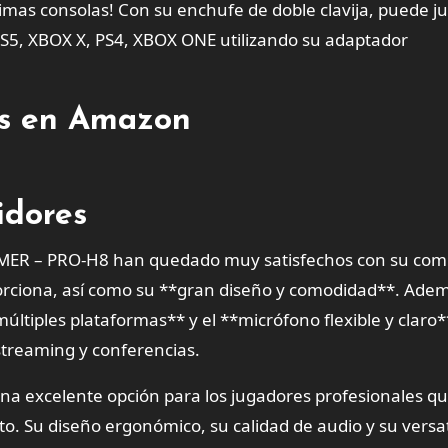
timas consolas! Con su enchufe de doble clavija, puede j
 PS5, XBOX X, PS4, XBOX ONE utilizando su adaptador
tes en Amazon
idores
AMER – PRO-H8 han quedado muy satisfechos con su com
porciona, así como su **gran diseño y comodidad**. Ade
últiples plataformas** y el **micrófono flexible y claro
streaming y conferencias.
a excelente opción para los jugadores profesionales q
to. Su diseño ergonómico, su calidad de audio y su versat