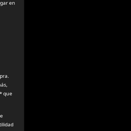
ugar en
pra.
más,
** que
ue
ilidad