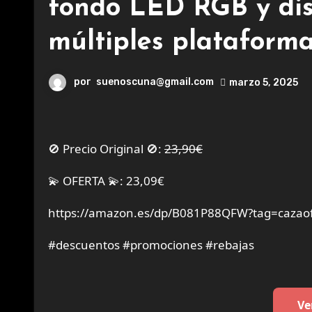
fondo LED RGB y dis
múltiples plataforma
por
suenoscuna@gmail.com
marzo 5, 2025
🚫 Precio Original 🚫:
23,90€
💫 OFERTA 💫: 23,09€
https://amazon.es/dp/B081P88QFW?tag=cazaof
#descuentos #promociones #rebajas
Ve