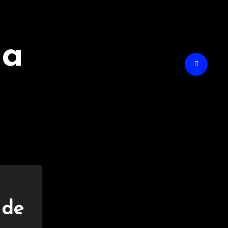
na
 de