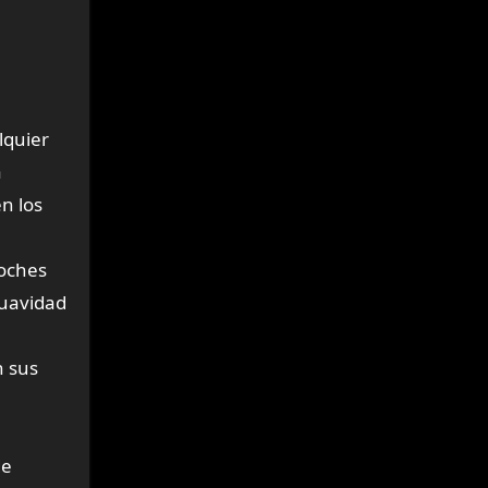
lquier
a
n los
noches
suavidad
n sus
de