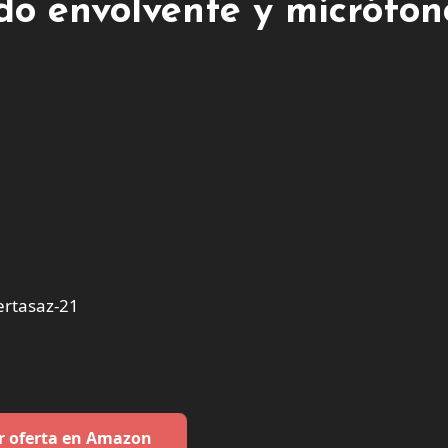
do envolvente y micrófon
rtasaz-21
r oferta en Amazon