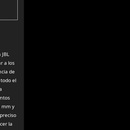
 JBL
r a los
ncia de
todo el
a
entos
,5 mm y
preciso
cer la