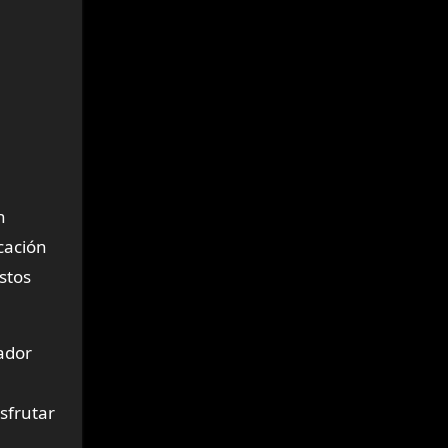
n
icación
stos
ador
sfrutar