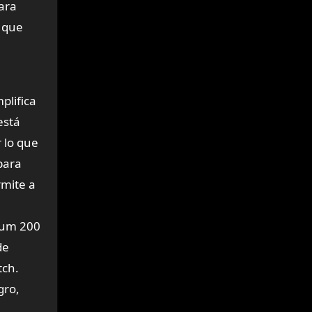
ara
a que
plifica
está
 lo que
para
rmite a
ntum 200
de
tch.
gro,