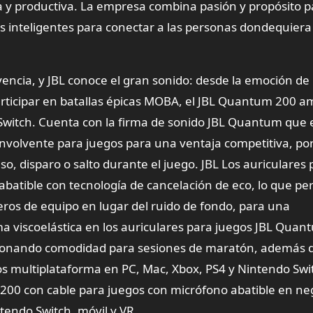
a y productiva. La empresa combina pasión y propósito p
os inteligentes para conectar a las personas dondequier
ivencia, y JBL conoce el gran sonido: desde la emoción de
articipar en batallas épicas MOBA, el JBL Quantum 200 am
 Switch. Cuenta con la firma de sonido JBL Quantum que 
nvolvente para juegos para una ventaja competitiva, por
, disparo o salto durante el juego. JBL Los auriculares 
atible con tecnología de cancelación de eco, lo que pe
eros de equipo en lugar del ruido de fondo, para una
a viscoelástica en los auriculares para juegos JBL Qua
orcionando comodidad para sesiones de maratón, además 
s multiplataforma en PC, Mac, Xbox, PS4 y Nintendo Swi
200 con cable para juegos con micrófono abatible en ne
tendo Switch, móvil y VR.