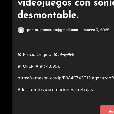
videojuegos con soni
desmontable.
por
suenoscuna@gmail.com
marzo 3, 2025
🚫 Precio Original 🚫:
45,99€
💫 OFERTA 💫: 43,99€
https://amazon.es/dp/B084CZX3T1?tag=cazaofe
#descuentos #promociones #rebajas
Ve