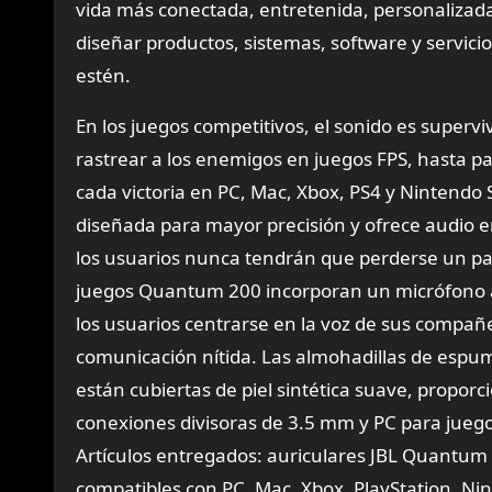
vida más conectada, entretenida, personalizad
diseñar productos, sistemas, software y servici
estén.
En los juegos competitivos, el sonido es superv
rastrear a los enemigos en juegos FPS, hasta p
cada victoria en PC, Mac, Xbox, PS4 y Nintendo
diseñada para mayor precisión y ofrece audio e
los usuarios nunca tendrán que perderse un paso
juegos Quantum 200 incorporan un micrófono ab
los usuarios centrarse en la voz de sus compañ
comunicación nítida. Las almohadillas de espum
están cubiertas de piel sintética suave, prop
conexiones divisoras de 3.5 mm y PC para juego
Artículos entregados: auriculares JBL Quantum 
compatibles con PC, Mac, Xbox, PlayStation, Nin