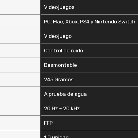
‎Videojuegos
‎PC, Mac, Xbox, PS4 y Nintendo Switch
‎Videojuego
‎Control de ruido
‎Desmontable
‎245 Gramos
‎A prueba de agua
‎20 Hz – 20 kHz
‎FFP
‎1.0 unidad