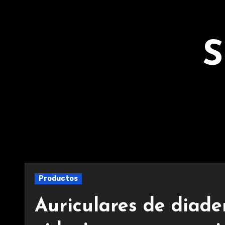
Ir
al
contenido
S
Productos
Auriculares de diad