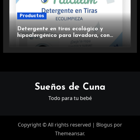
Productos
Detergente en tiras ecológico y
hipoalergénico para lavadora, con
suavizante incluido y fragancia de
lavanda.
Sueños de Cuna
Todo para tu bebé
Copyright © All rights reserved
|
Blogus
por
Themeansar
.