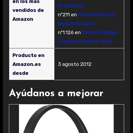
en los más
micrófonos
vendidos de
nº211 en
Auriculares para
Amazon
equipo de audio
nº1.126 en
Climate Pledge
Friendly: Comprar todo
Producto en
Amazon.es
3 agosto 2012
desde
Ayúdanos a mejorar