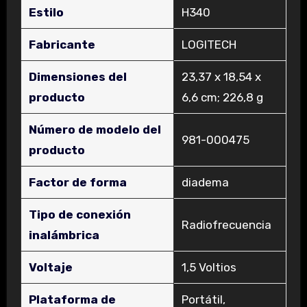
Estilo
‎H340
Fabricante
‎LOGITECH
Dimensiones del
‎23,37 x 18,54 x
producto
6,6 cm; 226,8 g
Número de modelo del
‎981-000475
producto
Factor de forma
‎diadema
Tipo de conexión
‎Radiofrecuencia
inalámbrica
Voltaje
‎1,5 Voltios
Plataforma de
‎Portátil,