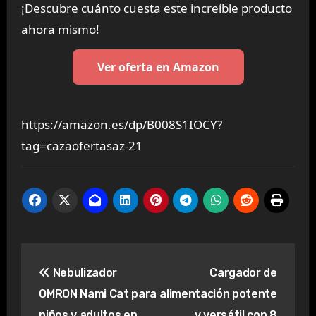
¡Descubre cuánto cuesta este increíble producto
ahora mismo!
Ver oferta en Amazon
https://amazon.es/dp/B008S1IOCY?
tag=cazaofertasaz-21
Navegación
Nebulizador
Cargador de
de
OMRON Nami Cat para
alimentación potente
entradas
niños y adultos en
y versátil con 8