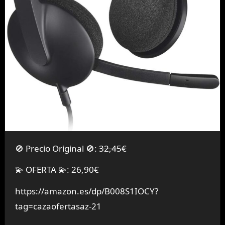
🚫 Precio Original 🚫:
32,45€
💫 OFERTA 💫: 26,90€
https://amazon.es/dp/B008S1IOCY?
tag=cazaofertasaz-21