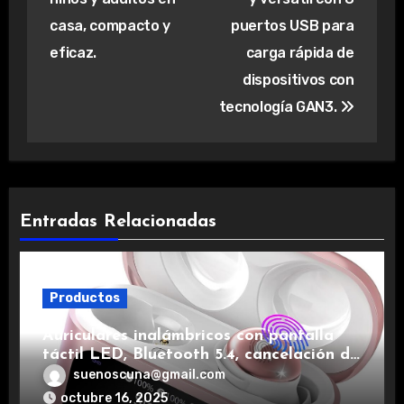
casa, compacto y
puertos USB para
eficaz.
carga rápida de
dispositivos con
tecnología GAN3.
Entradas Relacionadas
Productos
Auriculares inalámbricos con pantalla
táctil LED, Bluetooth 5.4, cancelación de
ruido, impermeables y de larga duración.
suenoscuna@gmail.com
octubre 16, 2025