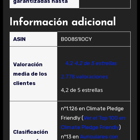
garantizadas hasta
Información adicional
ASIN
B008S1IOCY
4,2
4,2 de 5 estrellas
Valoración
media de los
2.778 valoraciones
clientes
4,2 de 5 estrellas
nº1.126 en Climate Pledge
Friendly (
Ver el Top 100 en
Climate Pledge Friendly
)
Clasificación
nº13 en
Auriculares con