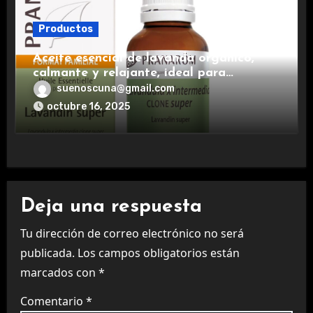
Productos
Aceite esencial de lavanda orgánico,
calmante y relajante, ideal para
aromaterapia.
suenoscuna@gmail.com
octubre 16, 2025
Deja una respuesta
Tu dirección de correo electrónico no será
publicada.
Los campos obligatorios están
marcados con
*
Comentario
*