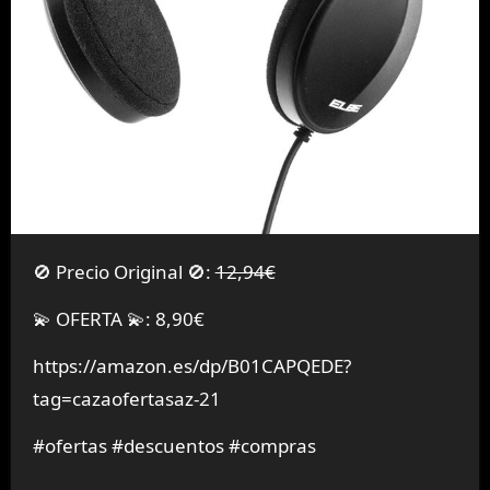
🚫 Precio Original 🚫:
12,94€
💫 OFERTA 💫: 8,90€
https://amazon.es/dp/B01CAPQEDE?
tag=cazaofertasaz-21
#ofertas #descuentos #compras