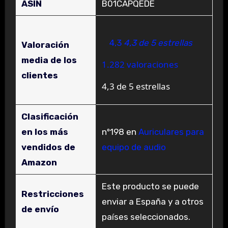
ASIN
B01CAPQEDE
4,3
4,3 de 5 estrellas
Valoración
media de los
1.282 valoraciones
clientes
4,3 de 5 estrellas
Clasificación
en los más
nº198 en
Auriculares para
vendidos de
equipo de audio
Amazon
Este producto se puede
Restricciones
enviar a España y a otros
de envío
países seleccionados.