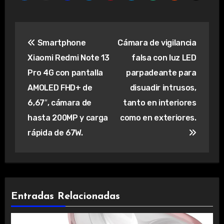
Navegación
Smartphone
Cámara de vigilancia
de
Xiaomi Redmi Note 13
falsa con luz LED
entradas
Pro 4G con pantalla
parpadeante para
AMOLED FHD+ de
disuadir intrusos,
6,67″, cámara de
tanto en interiores
hasta 200MP y carga
como en exteriores.
rápida de 67W.
Entradas Relacionadas