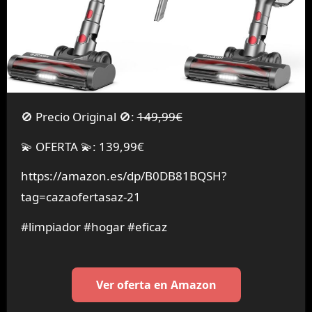
🚫 Precio Original 🚫:
149,99€
💫 OFERTA 💫: 139,99€
https://amazon.es/dp/B0DB81BQSH?
tag=cazaofertasaz-21
#limpiador #hogar #eficaz
Ver oferta en Amazon