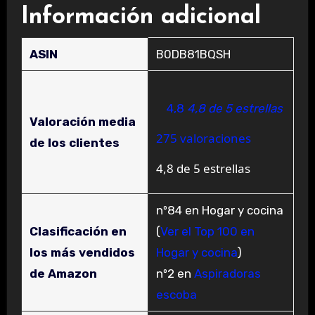
Información adicional
ASIN
B0DB81BQSH
4,8
4,8 de 5 estrellas
Valoración media
275 valoraciones
de los clientes
4,8 de 5 estrellas
nº84 en Hogar y cocina
Clasificación en
(
Ver el Top 100 en
los más vendidos
Hogar y cocina
)
de Amazon
nº2 en
Aspiradoras
escoba