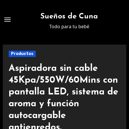
Ir
al
Sueños de Cuna
contenido
Todo para tu bebé
Productos
Aspiradora sin cable
45Kpa/550W/60Mins con
pantalla LED, sistema de
aroma y función
autocargable
antienredos.