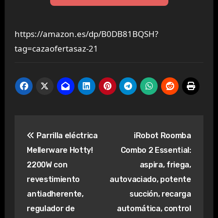
https://amazon.es/dp/B0DB81BQSH?
tag=cazaofertasaz-21
Navegación
Parrilla eléctrica
iRobot Roomba
de
Mellerware Hotty!
Combo 2 Essential:
entradas
2200W con
aspira, friega,
revestimiento
autovaciado, potente
antiadherente,
succión, recarga
regulador de
automática, control