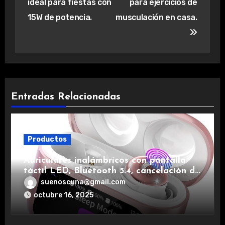
ideal para fiestas con
para ejercicios de
15W de potencia.
musculación en casa.
Entradas Relacionadas
Productos
Auriculares inalámbricos con pantalla
táctil LED, Bluetooth 5.4, cancelación de
ruido, impermeables y de larga duración.
suenoscuna@gmail.com
octubre 16, 2025