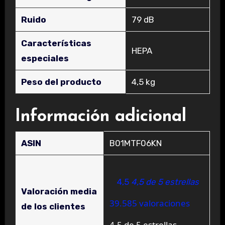
Ruido
‎79 dB
Características
‎HEPA
especiales
Peso del producto
‎4,5 kg
Información adicional
ASIN
B01MTF06KN
4,5
4,5 de 5 estrellas
Valoración media
39.585 valoraciones
de los clientes
4,5 de 5 estrellas