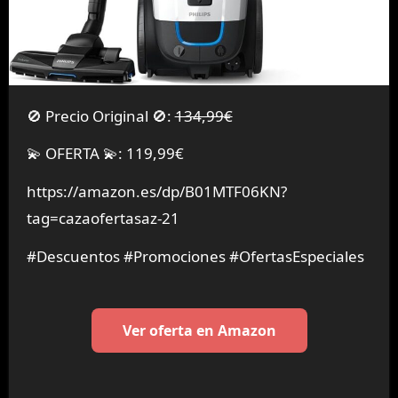
🚫 Precio Original 🚫:
134,99€
💫 OFERTA 💫: 119,99€
https://amazon.es/dp/B01MTF06KN?
tag=cazaofertasaz-21
#Descuentos #Promociones #OfertasEspeciales
Ver oferta en Amazon