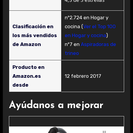
nº2.724 en Hogar y
Clasificación en
cocina (
Ver el Top 100
los más vendidos
en Hogar y cocina
)
de Amazon
nº7 en
Aspiradoras de
trineo
Producto en
Amazon.es
12 febrero 2017
desde
Ayúdanos a mejorar