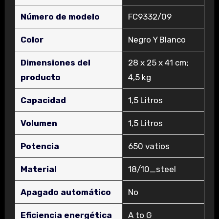
Número de modelo
‎FC9332/09
Color
‎Negro Y Blanco
Dimensiones del
‎28 x 25 x 41 cm;
producto
4,5 kg
Capacidad
‎1,5 Litros
Volumen
‎1,5 Litros
Potencia
‎650 vatios
Material
‎18/10_steel
Apagado automático
‎No
Eficiencia energética
‎A to G