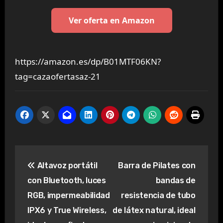
Ver oferta en Amazon
https://amazon.es/dp/B01MTF06KN?
tag=cazaofertasaz-21
Navegación
Altavoz portátil
Barra de Pilates con
de
con Bluetooth, luces
bandas de
entradas
RGB, impermeabilidad
resistencia de tubo
IPX6 y True Wireless,
de látex natural, ideal