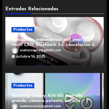
Entradas Relacionadas
Productos
Auriculares inalámbricos con pantalla
táctil LED, Bluetooth 5.4, cancelación de
ruido, impermeables y de larga duración.
suenoscuna@gmail.com
octubre 16, 2025
Productos
Samsung Galaxy A36 5G: pantalla
grande, cámara potente, batería
duradera y carga rápida para una
suenoscuna@gmail.com