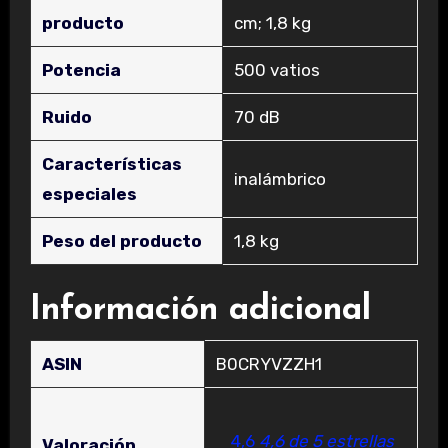
producto
cm; 1,8 kg
Potencia
‎500 vatios
Ruido
‎70 dB
Características
‎inalámbrico
especiales
Peso del producto
‎1,8 kg
Información adicional
ASIN
B0CRYVZZH1
4,6
4,6 de 5 estrellas
Valoración