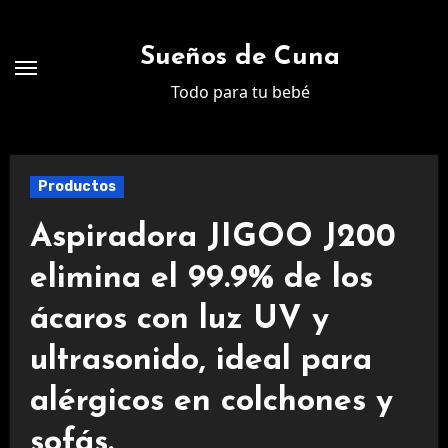
Ir
al
Sueños de Cuna
contenido
Todo para tu bebé
Productos
Aspiradora JIGOO J200
elimina el 99.9% de los
ácaros con luz UV y
ultrasonido, ideal para
alérgicos en colchones y
sofás.