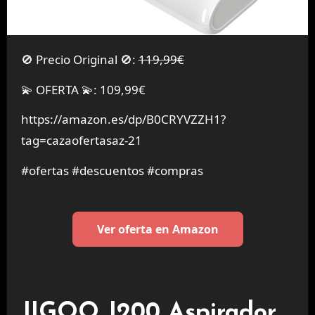
🚫 Precio Original 🚫:
119,99€
💫 OFERTA 💫: 109,99€
https://amazon.es/dp/B0CRYVZZH1?
tag=cazaofertasaz-21
#ofertas #descuentos #compras
Ver oferta en Amazon
JIGOO J200 Aspirador