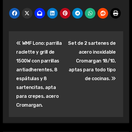
Navegación
WMF Lono: parrilla
Set de 2 sartenes de
de
raclette y grill de
acero inoxidable
entradas
1500W con parrillas
Cromargan 18/10,
antiadherentes, 8
aptas para todo tipo
espátulas y 8
de cocinas.
sartencitas, apta
para crepes, acero
Cromargan.