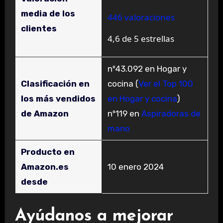
media de los
446 valoraciones
clientes
4,6 de 5 estrellas
nº43.092 en Hogar y
Clasificación en
cocina (
Ver el Top 100
los más vendidos
en Hogar y cocina
)
de Amazon
nº119 en
Aspiradoras de
mano
Producto en
Amazon.es
10 enero 2024
desde
Ayúdanos a mejorar