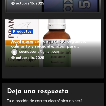
experiencia premium.
octubre 16, 2025
Productos
Aceite esencial de lavanda orgánico,
calmante y relajante, ideal para
aromaterapia.
suenoscuna@gmail.com
octubre 16, 2025
Deja una respuesta
Tu dirección de correo electrónico no será