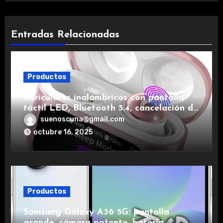
Entradas Relacionadas
Productos
Auriculares inalámbricos con pantalla
táctil LED, Bluetooth 5.4, cancelación de
ruido, impermeables y de larga duración.
suenoscuna@gmail.com
octubre 16, 2025
Productos
Samsung Galaxy A36 5G: pantalla
grande, cámara potente, batería