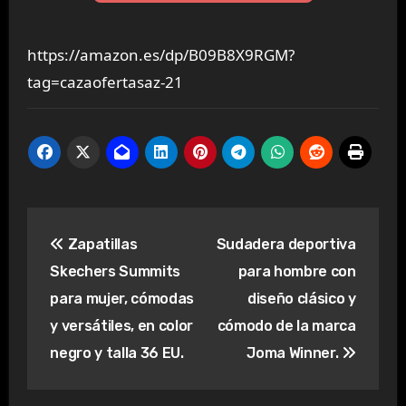
https://amazon.es/dp/B09B8X9RGM?
tag=cazaofertasaz-21
Navegación
Zapatillas
Sudadera deportiva
de
Skechers Summits
para hombre con
entradas
para mujer, cómodas
diseño clásico y
y versátiles, en color
cómodo de la marca
negro y talla 36 EU.
Joma Winner.