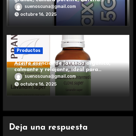
duradera y carga rápida para una
suenoscuna@gmail.com
experiencia premium.
octubre 16, 2025
Productos
Aceite esencial de lavanda orgánico,
calmante y relajante, ideal para
aromaterapia.
suenoscuna@gmail.com
octubre 16, 2025
Deja una respuesta