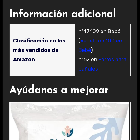
Información adicional
nº47.109 en Bebé
Clasificación en los
(
Ver el Top 100 en
más vendidos de
Bebé
)
Amazon
nº62 en
Forros para
pañales
Ayúdanos a mejorar