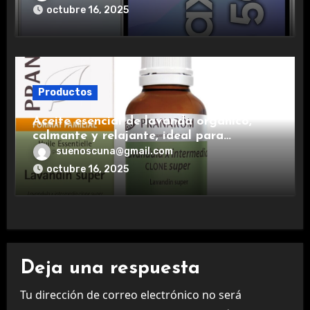
experiencia premium.
octubre 16, 2025
Productos
Aceite esencial de lavanda orgánico,
calmante y relajante, ideal para
aromaterapia.
suenoscuna@gmail.com
octubre 16, 2025
Deja una respuesta
Tu dirección de correo electrónico no será