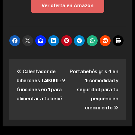
Ver oferta en Amazon
Navegación
Calentador de
Portabebés gris 4 en
de
biberones TAIKOUL: 9
1: comodidad y
entradas
funciones en 1 para
seguridad para tu
alimentar a tu bebé
pequeño en
crecimiento