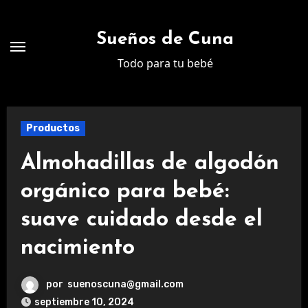
Ir
al
Sueños de Cuna
contenido
Todo para tu bebé
Productos
Almohadillas de algodón
orgánico para bebé:
suave cuidado desde el
nacimiento
por
suenoscuna@gmail.com
septiembre 10, 2024