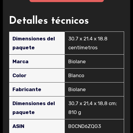
Detalles técnicos
Dimensiones del
‎30.7 x 21.4 x 18.8
paquete
centímetros
Marca
‎Biolane
Color
‎Blanco
Fabricante
‎Biolane
Dimensiones del
‎30,7 x 21,4 x 18,8 cm;
paquete
810 g
ASIN
‎B0CND6ZQG3