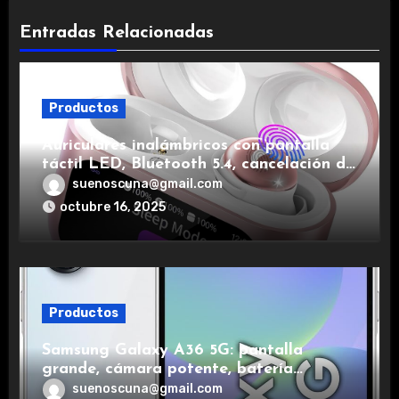
Entradas Relacionadas
Productos
Auriculares inalámbricos con pantalla
táctil LED, Bluetooth 5.4, cancelación de
ruido, impermeables y de larga duración.
suenoscuna@gmail.com
octubre 16, 2025
Productos
Samsung Galaxy A36 5G: pantalla
grande, cámara potente, batería
duradera y carga rápida para una
suenoscuna@gmail.com