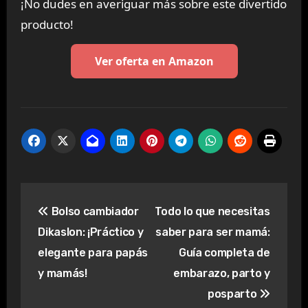
¡No dudes en averiguar más sobre este divertido
producto!
Ver oferta en Amazon
Navegación
Bolso cambiador
Todo lo que necesitas
de
Dikaslon: ¡Práctico y
saber para ser mamá:
entradas
elegante para papás
Guía completa de
y mamás!
embarazo, parto y
posparto