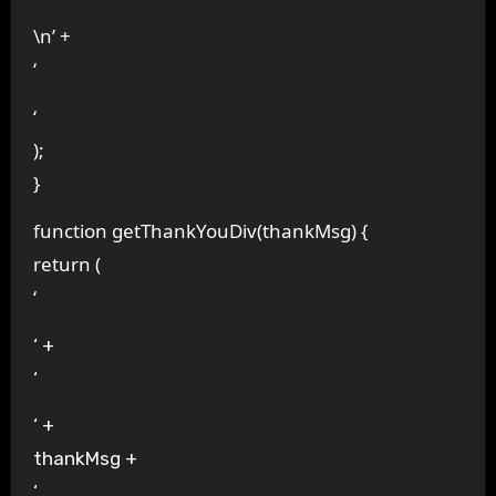
\n’ +
‘
‘
);
}
function getThankYouDiv(thankMsg) {
return (
‘
‘ +
‘
‘ +
thankMsg +
‘