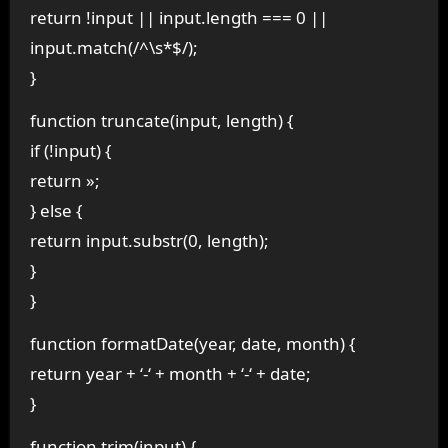
return !input || input.length === 0 ||
input.match(/^\s*$/);
}
function truncate(input, length) {
if (!input) {
return »;
} else {
return input.substr(0, length);
}
}
function formatDate(year, date, month) {
return year + ‘-‘ + month + ‘-‘ + date;
}
function trim(input) {