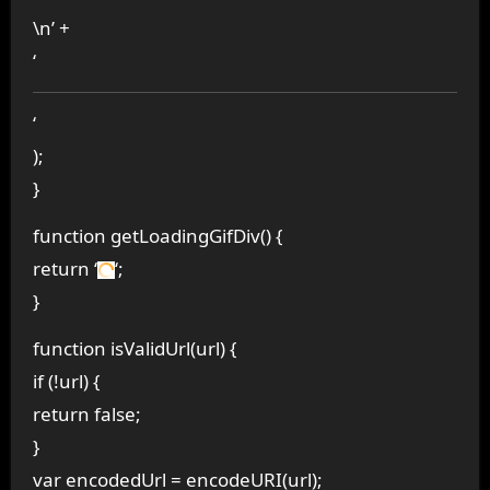
\n’ +
‘
‘
);
}
function getLoadingGifDiv() {
return ‘
‘;
}
function isValidUrl(url) {
if (!url) {
return false;
}
var encodedUrl = encodeURI(url);