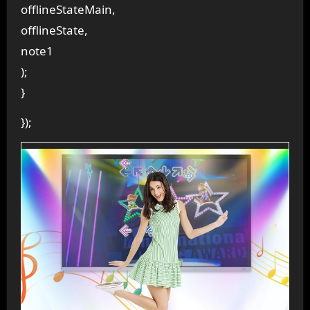
offlineStateMain,
offlineState,
note1
);
}
});