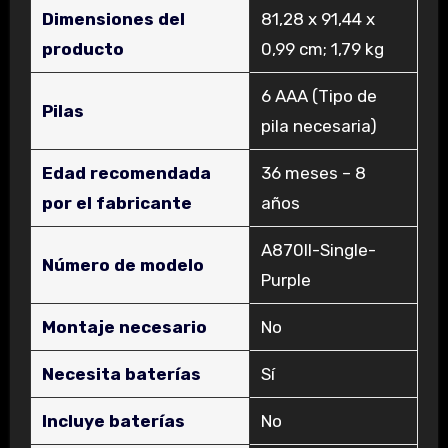
Dimensiones del
‎81,28 x 91,44 x
producto
0,99 cm; 1,79 kg
‎6 AAA (Tipo de
Pilas
pila necesaria)
Edad recomendada
‎36 meses – 8
por el fabricante
años
‎‎A870II-Single-
Número de modelo
Purple
Montaje necesario
‎No
Necesita baterías
‎Sí
Incluye baterías
‎No