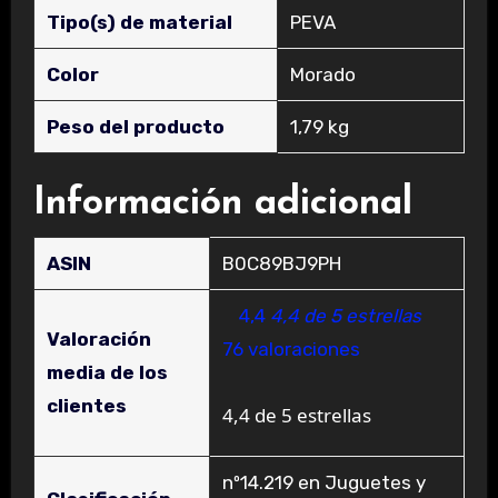
Tipo(s) de material
‎PEVA
Color
‎Morado
Peso del producto
‎1,79 kg
Información adicional
ASIN
B0C89BJ9PH
4,4
4,4 de 5 estrellas
Valoración
76 valoraciones
media de los
clientes
4,4 de 5 estrellas
nº14.219 en Juguetes y