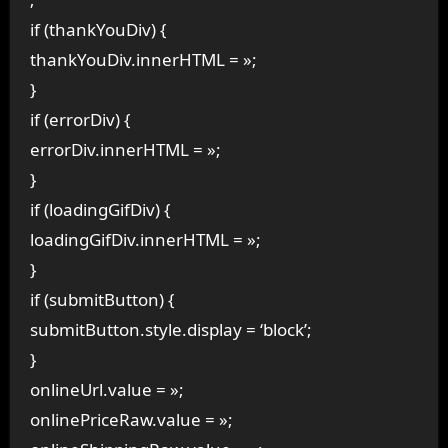
if (thankYouDiv) {
thankYouDiv.innerHTML = »;
}
if (errorDiv) {
errorDiv.innerHTML = »;
}
if (loadingGifDiv) {
loadingGifDiv.innerHTML = »;
}
if (submitButton) {
submitButton.style.display = ‘block’;
}
onlineUrl.value = »;
onlinePriceRaw.value = »;