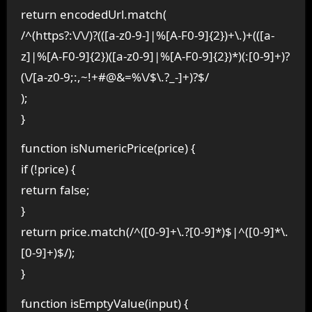
return encodedUrl.match(
/^(https?:\/\/)?(([a-z0-9-]|%[A-F0-9]{2})+\.)+(([a-
z]|%[A-F0-9]{2})([a-z0-9]|%[A-F0-9]{2})*)(:[0-9]+)?
(\/[a-z0-9;:,~!+#@&=%\/$\.?_-]+)?$/
);
}
function isNumericPrice(price) {
if (!price) {
return false;
}
return price.match(/^([0-9]+\.?[0-9]*)$|^([0-9]*\.
[0-9]+)$/);
}
function isEmptyValue(input) {