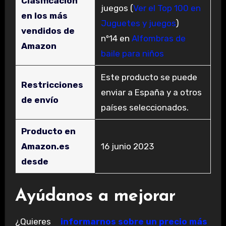
Clasificación
juegos (
Ver el Top 100 en
en los más
Juguetes y juegos
)
vendidos de
nº14 en
Alfombras de
Amazon
baile para niños
Este producto se puede
Restricciones
enviar a España y a otros
de envío
países seleccionados.
Producto en
Amazon.es
16 junio 2023
desde
Ayúdanos a mejorar
¿Quieres
informarnos sobre un precio más