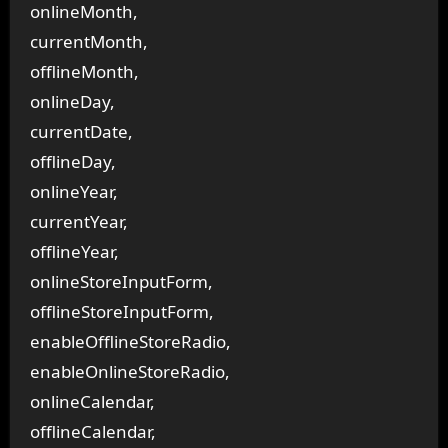
onlineMonth,
currentMonth,
offlineMonth,
onlineDay,
currentDate,
offlineDay,
onlineYear,
currentYear,
offlineYear,
onlineStoreInputForm,
offlineStoreInputForm,
enableOfflineStoreRadio,
enableOnlineStoreRadio,
onlineCalendar,
offlineCalendar,