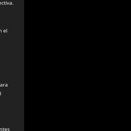
ctiva.
n el
para
l
entes