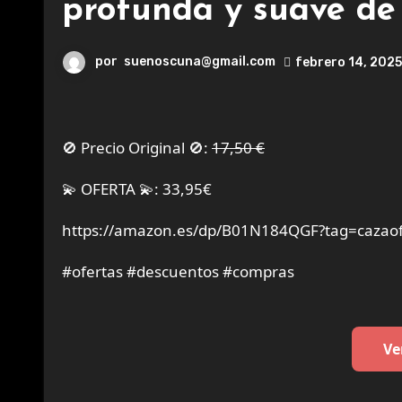
profunda y suave de l
por
suenoscuna@gmail.com
febrero 14, 2025
🚫 Precio Original 🚫:
17,50 €
💫 OFERTA 💫: 33,95€
https://amazon.es/dp/B01N184QGF?tag=cazaof
#ofertas #descuentos #compras
Ve