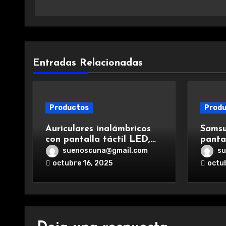
Entradas Relacionadas
Productos
Prod
Auriculares inalámbricos
Samsu
con pantalla táctil LED,
panta
Bluetooth 5.4, cancelación
poten
suenoscuna@gmail.com
su
de ruido, impermeables y
y car
octubre 16, 2025
octu
de larga duración.
exper