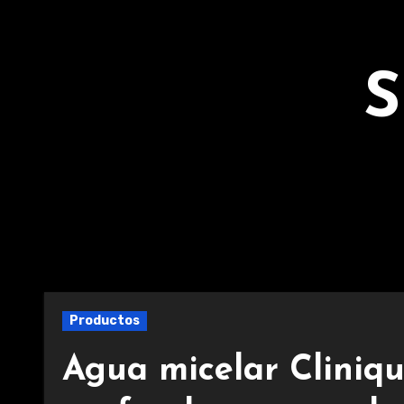
Ir
al
contenido
S
Productos
Agua micelar Cliniq