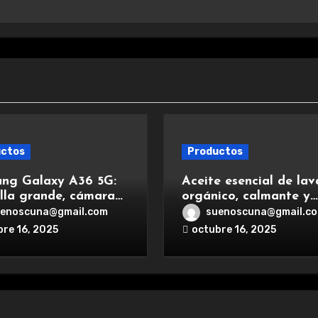
uctos
Productos
ng Galaxy A36 5G:
Aceite esencial de la
lla grande, cámara
orgánico, calmante y
te, batería duradera
relajante, ideal para
enoscuna@gmail.com
suenoscuna@gmail.c
ga rápida para una
aromaterapia.
bre 16, 2025
octubre 16, 2025
iencia premium.