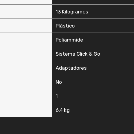
‎13 Kilogramos
‎Plástico
‎Poliammide
‎Sistema Click & Go
‎Adaptadores
‎No
‎1
‎6,4 kg