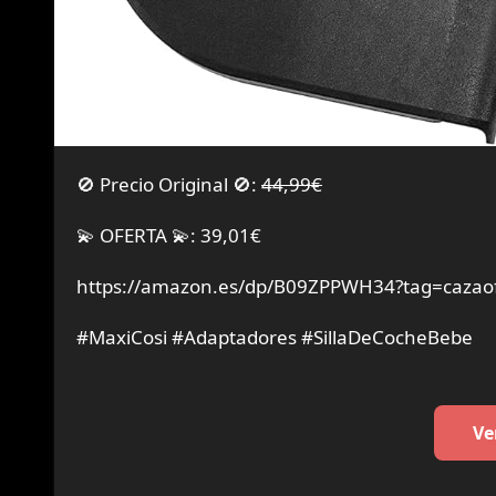
🚫 Precio Original 🚫:
44,99€
💫 OFERTA 💫: 39,01€
https://amazon.es/dp/B09ZPPWH34?tag=cazaof
#MaxiCosi #Adaptadores #SillaDeCocheBebe
Ve