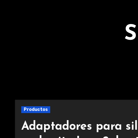
Ir
al
contenido
S
Productos
Adaptadores para sil