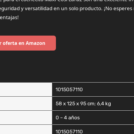
guridad y versatilidad en un solo producto. ¡No esperes
ventajas!
r oferta en Amazon
‎1015057110
‎58 x 125 x 95 cm; 6,4 kg
‎0 – 4 años
‎1015057110