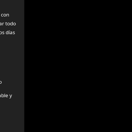
 con
ar todo
os días
o
able y