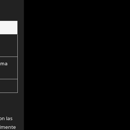
tema
on las
ilmente