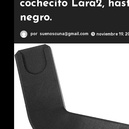
cochecito Lara2, hast
negro.
por
suenoscuna@gmail.com
noviembre 19, 