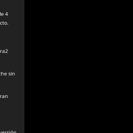
de 4
cto.
ara2
che sin
gran
versión