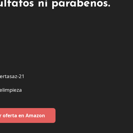
sulfatos ni parabenos.
ertasaz-21
elimpieza
r oferta en Amazon