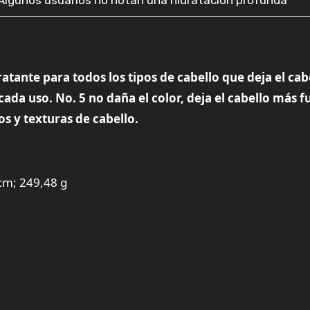
Algunos usuarios no notan una hidratación profunda
ante para todos los tipos de cabello que deja el cab
 cada uso. No. 5 no daña el color, deja el cabello más f
os y texturas de cabello.
 cm; 249,48 g