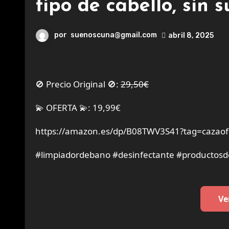
tipo de cabello, sin 
por
suenoscuna@gmail.com
abril 8, 2025
🚫 Precio Original 🚫:
29,50€
💫 OFERTA 💫: 19,99€
https://amazon.es/dp/B08TWV3S41?tag=cazaof
#limpiadordebano #desinfectante #productosd
Ve