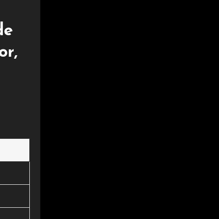
de
or,