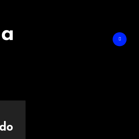
na
odo