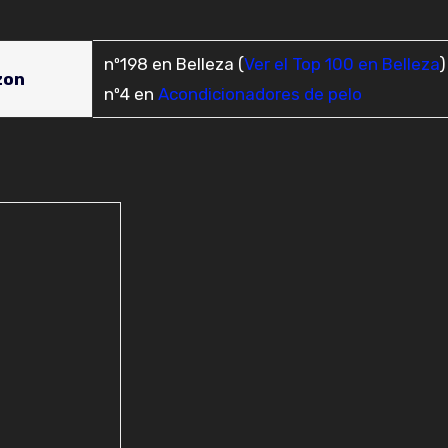
nº198 en Belleza (
Ver el Top 100 en Belleza
)
zon
nº4 en
Acondicionadores de pelo