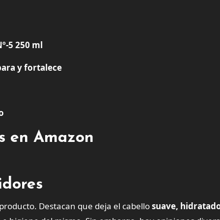
º-5 250 ml
ara y fortalece
o
tes en Amazon
idores
l producto. Destacan que deja el cabello
suave, hidratado