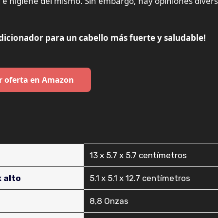
e higiene del mismo. Sin embargo, hay opiniones diver
icionador para un cabello más fuerte y saludable!
r oferta en Amazon
‎13 x 5.7 x 5.7 centímetros
 alto
‎5.1 x 5.1 x 12.7 centímetros
‎8,8 Onzas