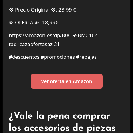
🚫 Precio Original 🚫:
23,99 €
💫 OFERTA 💫: 18,99€
https://amazon.es/dp/B0CG5BMC16?
tag=cazaofertasaz-21
#descuentos #promociones #rebajas
Ver oferta en Amazon
¿Vale la pena comprar
los accesorios de piezas