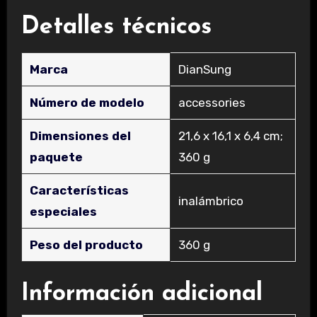
Detalles técnicos
Marca
‎DianSung
Número de modelo
‎accessories
Dimensiones del
‎21,6 x 16,1 x 6,4 cm;
paquete
360 g
Características
‎inalámbrico
especiales
Peso del producto
‎360 g
Información adicional