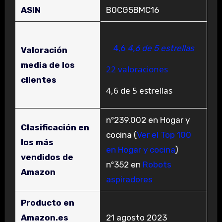
ASIN
B0CG5BMC16
4,6
4,6 de 5 estrellas
Valoración
media de los
22 valoraciones
clientes
4,6 de 5 estrellas
nº239.002 en Hogar y
Clasificación en
cocina (
Ver el Top 100
los más
en Hogar y cocina
)
vendidos de
nº352 en
Robots
Amazon
aspiradores
Producto en
Amazon.es
21 agosto 2023