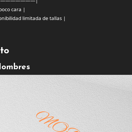
————————|
poco cara |
ibilidad limitada de tallas |
cto
Hombres