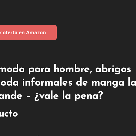
r oferta en Amazon
oda para hombre, abrigos
moda informales de manga l
ande – ¿vale la pena?
ducto