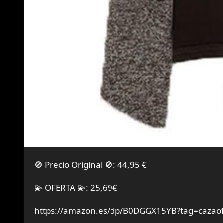
🚫 Precio Original 🚫:
44,95 €
💫 OFERTA 💫: 25,69€
https://amazon.es/dp/B0DGGX15YB?tag=cazaof