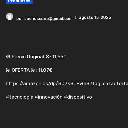
Productos
agosto 15, 2025
por
suenoscuna@gmail.com
🚫 Precio Original 🚫:
11,65€
💫 OFERTA 💫: 11,07€
https://amazon.es/dp/B07K8CPW58?tag=cazaoferta
#tecnología #innovación #dispositivo