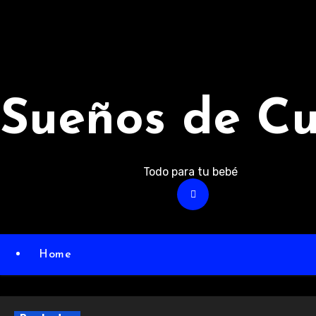
Ir
al
contenido
Sueños de C
Todo para tu bebé
Home