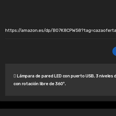
https://amazon.es/dp/B07K8CPW58?tag=cazaoferta
Navegación
Lámpara de pared LED con puerto USB, 3 niveles de
de
con rotación libre de 360°.
entradas